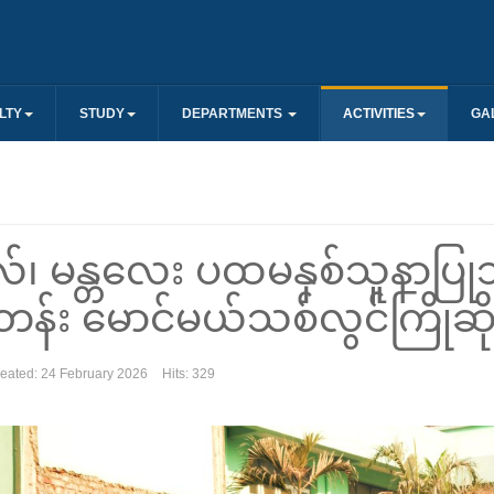
LTY
STUDY
DEPARTMENTS
ACTIVITIES
GA
 မန္တလေး ပထမနှစ်သူနာပြုသိပ္ပံဘ
န်း မောင်မယ်သစ်လွင်ကြိုဆိ
eated: 24 February 2026
Hits: 329