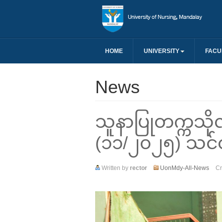
HOME
UNIVERSITY
FACU
News
သူနာပြုတက္ကသိုလ်၊
(၁၁/၂၀၂၅) သင်တ
Written by
rector
UonMdy-All-News
Cr