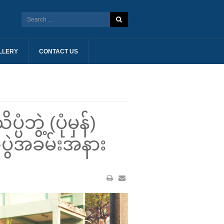
LLERY
CONTACT US
ွဲ့ (ပုံမှန်)
ုပွဲအခမ်းအနား