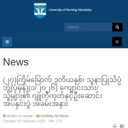
News
(၂၇)ကြိမ်မြောက် ဒုတိယနှစ်၊ သူနာပြုသိပ္ပံ
ဘွဲ့(ပုံမှန်)(၁/၂၀၂၆) ကျောင်းသား/
သူများ၏ ဂျူတီကုတ်နှင့်ဦးဆောင်း
အပ်နှင်းပွဲ အခမ်းအနား
Written by
rector
UonMdy-All-News
Created: 03 February 2026
Hits: 273