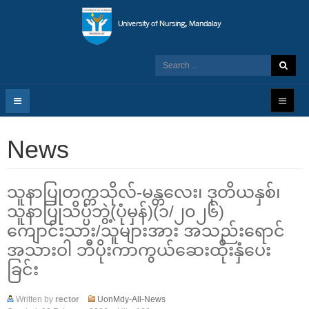
News
သူနာပြုတက္ကသိုလ်-မန္တလေး၊ ဒုတိယနှစ်၊
သူနာပြုသိပ္ပံဘွဲ့(ပုံမှန်)(၁/၂၀၂၆)
ကျောင်းသား/သူများအား အသည်းရောင်
အသားဝါ ဘီပိုးကာကွယ်ဆေးထိုးနှံပေး
ခြင်း
Written by
rector
UonMdy-All-News