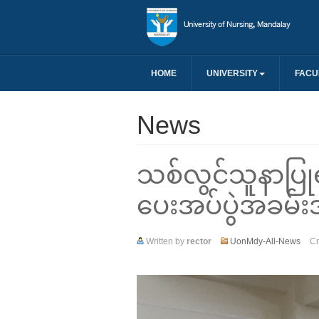
HOME
UNIVERSITY
FACU
News
သစ်လွင်သူနာပြုရ
ပေးအပ်ပွဲအခမ်းအ
Written by
rector
UonMdy-All-News
Cr