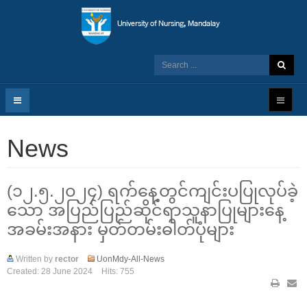
News
(၁၂.၅.၂၀၂၄) ရက်နေ့တွင်ကျင်းပပြုလုပ်ခဲ့
သော အပြည်ပြည်ဆိုင်ရာသူနာပြုများနေ့
အခမ်းအနား မှတ်တမ်းဓါတ်ပုံများ
Written by
rector
UonMdy-All-News
Created: 28 June 2024
Hits: 755