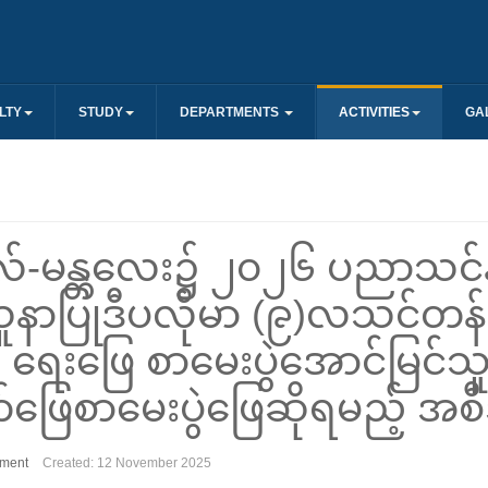
LTY
STUDY
DEPARTMENTS
ACTIVITIES
GA
လ်-မန္တလေး၌ ၂၀၂၆ ပညာသင်နှစ
ူနာပြုဒီပလိုမာ (၉)လသင်တန်း
ေးဖြေ စာမေးပွဲအောင်မြင်သူမျ
ှုတ်ဖြေစာမေးပွဲဖြေဆိုရမည့် အ
ment
Created: 12 November 2025