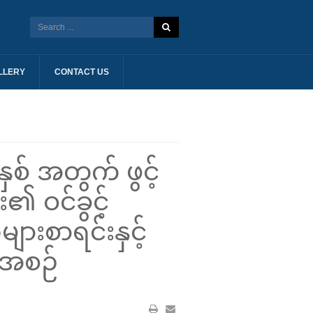
LLERY
CONTACT US
် အတွက် ဖွင့်
၏ ဝင်ခွင့်
ားစာရင်းနှင့်
စီအစဉ်