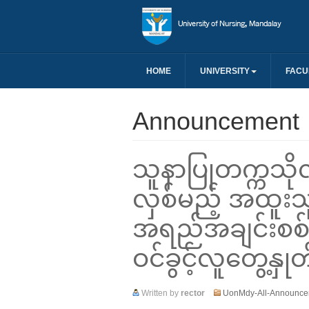
HOME
UNIVERSITY
FACU
Announcement
သူနာပြုတက္ကသို
လှစ်မည့် အထူးသ
အရည်အချင်းစစ် ရ
ဝင်ခွင့်လူတွေ့န
Written by
rector
UonMdy-All-Announce