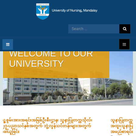
WELCOME TO OUR
UNIVERSITY
သူနာပြုတက္ကသိုလ်-မန္တလေး၌ ၂၀၂၆-ပညာသင်နှစ်အတွက် ဖွင့်လှစ်မည့်
1
2
3
4
အထူးသူနာပြုဒီပလိုမာ (၉)လသင်တန်း တက်ရောက်ခွင့်ရရှိသူများ၏
အမည်စာရင်း