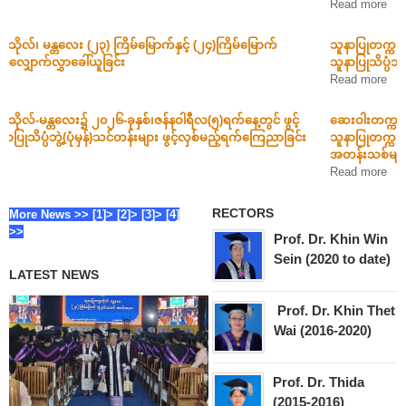
Read more
သူနာပြုတက္ကသိုလ်-မန္တလေး၌ ၂၀၂၆-ပညာသင်နှစ် အတွက် ဖွင့်လှစ်မည့်
သူနာပြုသိပ္ပံဘွဲ့ (ပေါင်းကူး) B.N.SC (BRIDGE)...
Read more
ဆေးဝါးတက္ကသိုလ်များ၊ ဆေးဘက်ဆိုင်ရာနည်းပညာတက္ကသိုလ်များ၊
သူနာပြုတက္ကသိုလ်များနှင့် အခြေခံကျန်းမာရေးတက္ကသိုလ်၊ မကွေးတို့၏
အတန်းသစ်များဖွင့်လှစ်မည့်အစီအစဉ်
Read more
RECTORS
More News >>
[1]>
[2]>
[3]>
[4]
>>
Prof. Dr. Khin Win
Sein
(2020 to date)
LATEST NEWS
Prof. Dr. Khin Thet
Wai
(2016-2020)
Prof. Dr. Thida
(2015-2016)