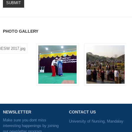
SUBMIT
PHOTO GALLERY
NEWSLETTER
CONTACT US
Make sure you dont miss
University of Nursing, Mandalay
interesting happenings by joining
our newsletter program.